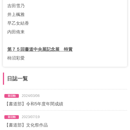
吉田雪乃
井上楓雅
早乙女結香
内田侑来
第７５回書道中央展記念展 特賞
柿沼彩愛
日誌一覧
2024/03/06
【書道部】令和5年度年間成績
2023/07/19
【書道部】文化祭作品