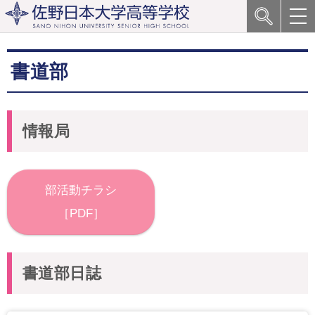
書道部
情報局
部活動チラシ
［PDF］
書道部日誌