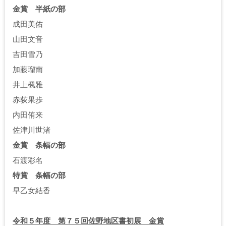
金賞 半紙の部
成田美佑
山田文音
吉田雪乃
加藤瑠南
井上楓雅
赤荻果歩
内田侑来
佐津川世渚
金賞 条幅の部
石渡彩名
特賞 条幅の部
早乙女結香
令和５年度 第７５回佐野地区書初展 金賞