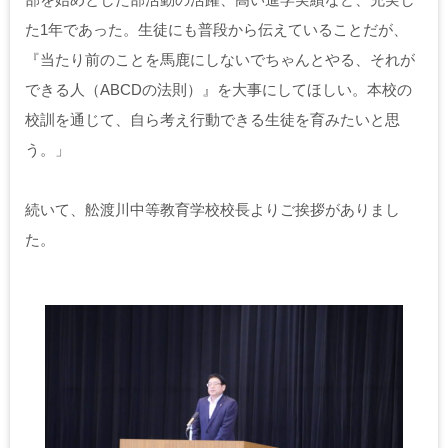
た1年であった。生徒にも普段から伝えていることだが、
『当たり前のことを馬鹿にしないでちゃんとやる、それが
できる人（ABCDの法則）』を大事にしてほしい。本校の
校訓を通じて、自ら考え行動できる生徒を育みたいと思
う。」
続いて、舩渡川中等教育学校校長よりご挨拶がありまし
た。