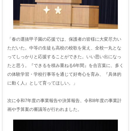
「春の選抜甲子園の応援では、保護者の皆様に大変尽力い
ただいた。中等の生徒も高校の校歌を覚え、全校一丸とな
ってしっかりと応援することができた。いい思い出になっ
たと思う。『できるを積み重ねる6年間』を合言葉に、多く
の体験学習・学校行事等を通じて好奇心を育み、『具体的
に動く人』として育ってほしい。」
次に令和7年度の事業報告や決算報告、令和8年度の事業計
画や予算案の審議等が行われました。