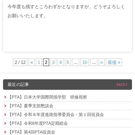
今年度も残すところわずかとなりますが、どうぞよろしく
お願いいたします。
2 / 12
«
1
2
3
4
5
...
10
...
»
最後 »
最近の記事
ENTRY
【PTA】日本大学国際関係学部 研修視察
【PTA】夏季支部懇談会
【PTA】令和８年度進路指導委員会・第１回役員会
【PTA】令和8年度PTA定期総会
【PTA】第4回PTA役員会