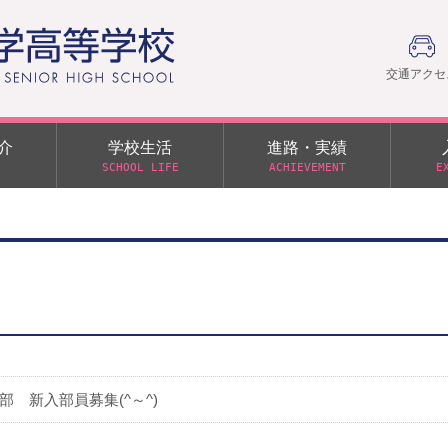
交通アクセ
介
学校生活
進路・実績
SCHOOL LIFE
ACHIEVEMENT
E
建学の精神
部活動
日本大学への推薦入学制度
令和９年度入学試験
PTA
学園60周年記念について
スーパー進学クラス（S
施設・制服紹介
進路通信
令和９年度入学試験要項
日大文理 校友会 栃木県
特別進学クラス（Tクラス）
ス）
メディア掲載
イベントアルバム
オープンキャンパス
同窓会
教育の特色
ムービーチャンネル
学力判定テスト
桜美会
令和７年度 学力判定テスト
解答（R7,10/11実施）
 新入部員募集(^～^)