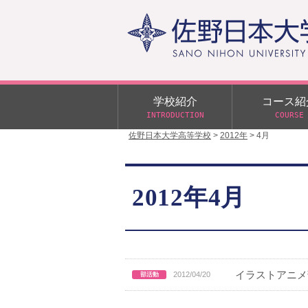
学校紹介
コース紹
INTRODUCTION
COURSE
佐野日本大学高等学校
>
2012年
>
4月
校長あいさつ
学校行事
大学合格状況
入試概要
校長室だより
αクラス
2012年4月
学校案内
スクールバス
日大DAY
学校案内パンフレット
サニチヒーローズ
N進学クラス（Nクラス）
広報佐野日大
学則（令和8年度～）
イベント案内
イラストアニメ部
2012/04/20