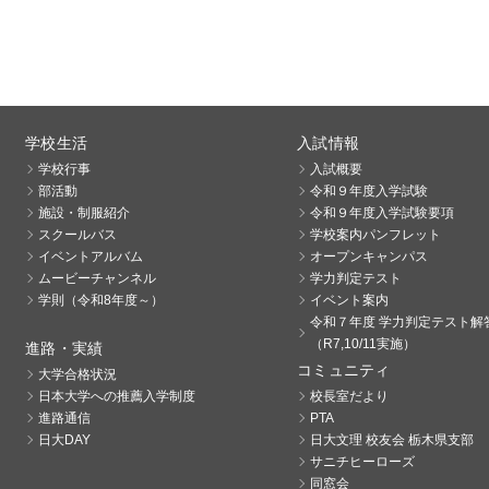
学校生活
入試情報
学校行事
入試概要
部活動
令和９年度入学試験
施設・制服紹介
令和９年度入学試験要項
スクールバス
学校案内パンフレット
イベントアルバム
オープンキャンパス
ムービーチャンネル
学力判定テスト
学則（令和8年度～）
イベント案内
令和７年度 学力判定テスト解
（R7,10/11実施）
進路・実績
コミュニティ
大学合格状況
日本大学への推薦入学制度
校長室だより
進路通信
PTA
日大DAY
日大文理 校友会 栃木県支部
サニチヒーローズ
同窓会