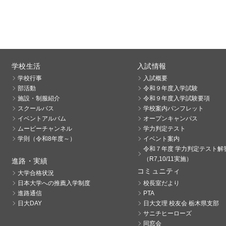
学校生活
入試情報
学校行事
入試概要
部活動
令和９年度入学試験
施設・制服紹介
令和９年度入学試験要項
スクールバス
学校案内パンフレット
イベントアルバム
オープンキャンパス
ムービーチャンネル
学力判定テスト
学則（令和8年度～）
イベント案内
令和７年度 学力判定テスト解
（R7,10/11実施）
進路・実績
コミュニティ
大学合格状況
日本大学への推薦入学制度
校長室だより
進路通信
PTA
日大DAY
日大文理 校友会 栃木県支部
サニチヒーローズ
同窓会