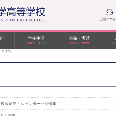
交通アクセ
介
学校生活
進路・実績
SCHOOL LIFE
ACHIEVEMENT
E
>
水泳部
建学の精神
部活動
日本大学への推薦入学制度
令和９年度入学試験
PTA
学園60周年記念について
スーパー進学クラス（S
施設・制服紹介
進路通信
令和９年度入学試験要項
日大文理 校友会 栃木県
特別進学クラス（Tクラス）
ス）
メディア掲載
イベントアルバム
オープンキャンパス
同窓会
教育の特色
ムービーチャンネル
学力判定テスト
桜美会
令和７年度 学力判定テスト
解答（R7,10/11実施）
 後藤結愛さん インターハイ優勝！
大会結果