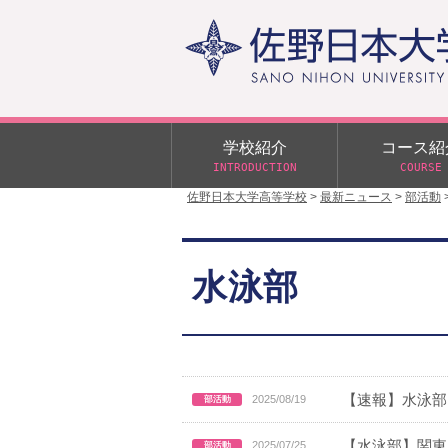
学校紹介
コース紹
INTRODUCTION
COURSE
佐野日本大学高等学校
>
最新ニュース
>
部活動
校長あいさつ
学校行事
大学合格状況
入試概要
校長室だより
αクラス
水泳部
学校案内
スクールバス
日大DAY
学校案内パンフレット
サニチヒーローズ
N進学クラス（Nクラス）
広報佐野日大
学則（令和8年度～）
イベント案内
【速報】水泳部
2025/08/19
【水泳部】関東
2025/07/25