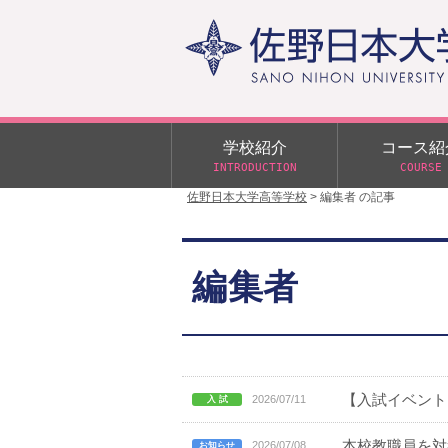
学校紹介
コース紹
INTRODUCTION
COURSE
佐野日本大学高等学校
>
編集者 の記事
校長あいさつ
学校行事
大学合格状況
入試概要
校長室だより
αクラス
編集者
学校案内
スクールバス
日大DAY
学校案内パンフレット
サニチヒーローズ
N進学クラス（Nクラス）
広報佐野日大
学則（令和8年度～）
イベント案内
【入試イベント
2026/07/11
本校教職員を対
2026/07/08