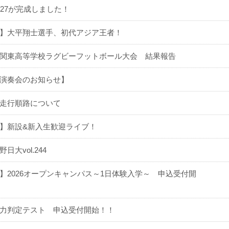
027が完成しました！
】大平翔士選手、初代アジア王者！
関東高等学校ラグビーフットボール大会 結果報告
演奏会のお知らせ】
走行順路について
】新設&新入生歓迎ライブ！
大vol.244
】2026オープンキャンパス～1日体験入学～ 申込受付開
力判定テスト 申込受付開始！！