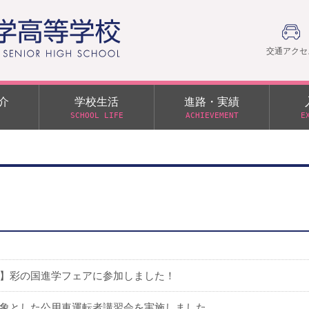
交通アクセ
介
学校生活
進路・実績
SCHOOL LIFE
ACHIEVEMENT
E
建学の精神
部活動
日本大学への推薦入学制度
令和９年度入学試験
PTA
学園60周年記念について
スーパー進学クラス（S
施設・制服紹介
進路通信
令和９年度入学試験要項
日大文理 校友会 栃木県
特別進学クラス（Tクラス）
ス）
メディア掲載
イベントアルバム
オープンキャンパス
同窓会
教育の特色
ムービーチャンネル
学力判定テスト
桜美会
令和７年度 学力判定テスト
解答（R7,10/11実施）
】彩の国進学フェアに参加しました！
象とした公用車運転者講習会を実施しました