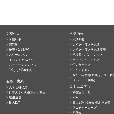
学校生活
入試情報
学校行事
入試概要
部活動
令和９年度入学試験
施設・制服紹介
令和９年度入学試験要項
スクールバス
学校案内パンフレット
イベントアルバム
オープンキャンパス
ムービーチャンネル
学力判定テスト
学則（令和8年度～）
イベント案内
令和７年度 学力判定テスト解
（R7,10/11実施）
進路・実績
コミュニティ
大学合格状況
日本大学への推薦入学制度
校長室だより
進路通信
PTA
日大DAY
日大文理 校友会 栃木県支部
サニチヒーローズ
同窓会