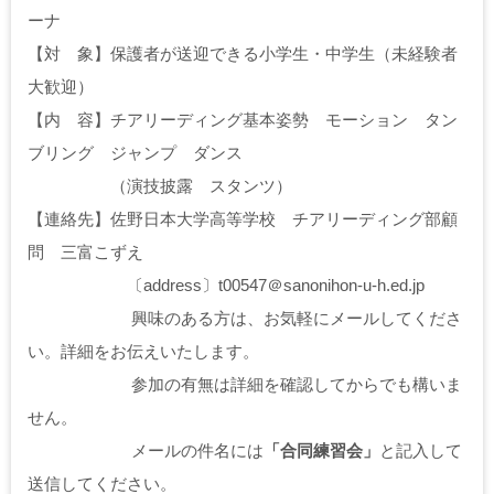
ーナ
【対 象】保護者が送迎できる小学生・中学生（未経験者
大歓迎）
【内 容】チアリーディング基本姿勢 モーション タン
ブリング ジャンプ ダンス
（演技披露 スタンツ）
【連絡先】佐野日本大学高等学校 チアリーディング部顧
問 三富こずえ
〔address〕t00547＠sanonihon-u-h.ed.jp
興味のある方は、お気軽にメールしてくださ
い。詳細をお伝えいたします。
参加の有無は詳細を確認してからでも構いま
せん。
メールの件名には
「合同練習会」
と記入して
送信してください。