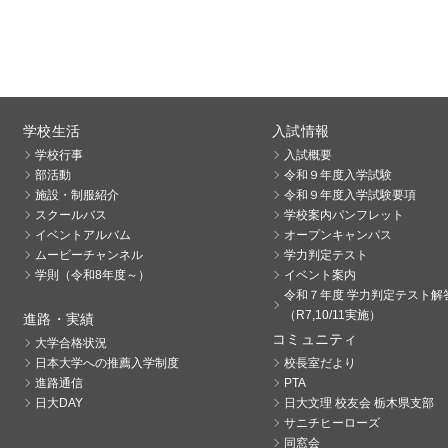
学校生活
入試情報
学校行事
入試概要
部活動
令和９年度入学試験
施設・制服紹介
令和９年度入学試験要項
スクールバス
学校案内パンフレット
イベントアルバム
オープンキャンパス
ムービーチャンネル
学力判定テスト
学則（令和8年度～）
イベント案内
令和７年度 学力判定テスト解
（R7,10/11実施）
進路・実績
コミュニティ
大学合格状況
日本大学への推薦入学制度
校長室だより
進路通信
PTA
日大DAY
日大文理 校友会 栃木県支部
サニチヒーローズ
同窓会