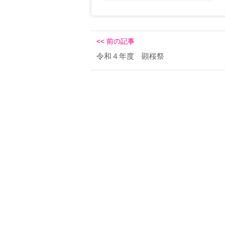
56877D72-9BB8-4079-93BE-
D189CA3B7DD7
<< 前の記事
令和４年度 顕桜祭