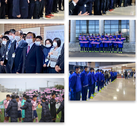
IMG_8012 (1)
IMG_8015
IMG_4232