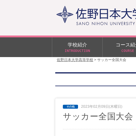
学校紹介
コース紹
INTRODUCTION
COURSE
佐野日本大学高等学校
>
サッカー全国大会
校長あいさつ
学校行事
大学合格状況
入試概要
校長室だより
αクラス
学校案内
スクールバス
日大DAY
学校案内パンフレット
サニチヒーローズ
N進学クラス（Nクラス）
広報佐野日大
学則（令和8年度～）
2023年02月09日(木曜日)
イベント案内
サッカー全国大会