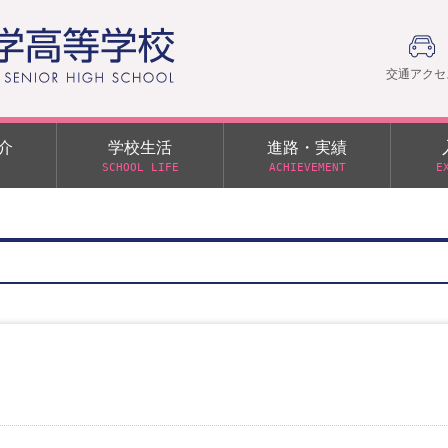
交通アクセ
介
学校生活
進路・実績
SCHOOL LIFE
ACHIEVEMENT
E
建学の精神
部活動
日本大学への推薦入学制度
令和９年度入学試験
PTA
学園60周年記念について
スーパー進学クラス（S
施設・制服紹介
進路通信
令和９年度入学試験要項
日大文理 校友会 栃木県
特別進学クラス（Tクラス）
ス）
メディア掲載
イベントアルバム
オープンキャンパス
同窓会
教育の特色
ムービーチャンネル
学力判定テスト
桜美会
令和７年度 学力判定テスト
解答（R7,10/11実施）