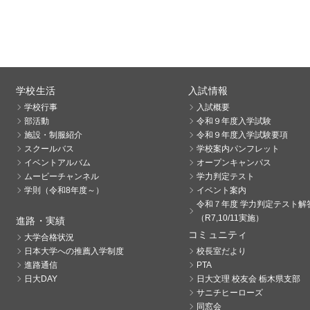
学校生活
入試情報
学校行事
入試概要
部活動
令和９年度入学試験
施設・制服紹介
令和９年度入学試験要項
スクールバス
学校案内パンフレット
イベントアルバム
オープンキャンパス
ムービーチャンネル
学力判定テスト
学則（令和8年度～）
イベント案内
令和７年度 学力判定テスト解
（R7,10/11実施）
進路・実績
コミュニティ
大学合格状況
日本大学への推薦入学制度
校長室だより
進路通信
PTA
日大DAY
日大文理 校友会 栃木県支部
サニチヒーローズ
同窓会