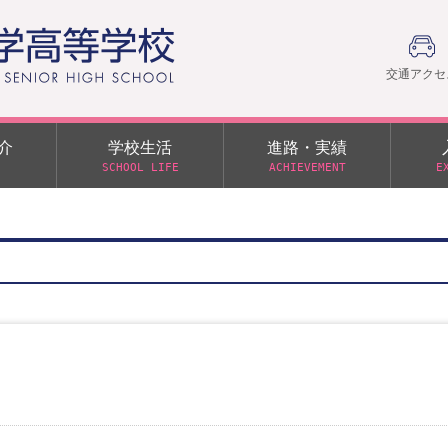
交通アクセ
介
学校生活
進路・実績
SCHOOL LIFE
ACHIEVEMENT
E
建学の精神
部活動
日本大学への推薦入学制度
令和９年度入学試験
PTA
学園60周年記念について
スーパー進学クラス（S
施設・制服紹介
進路通信
令和９年度入学試験要項
日大文理 校友会 栃木県
特別進学クラス（Tクラス）
ス）
メディア掲載
イベントアルバム
オープンキャンパス
同窓会
教育の特色
ムービーチャンネル
学力判定テスト
桜美会
令和７年度 学力判定テスト
解答（R7,10/11実施）