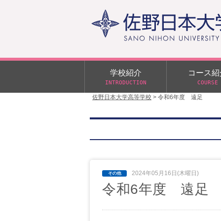
学校紹介
コース紹
INTRODUCTION
COURSE
佐野日本大学高等学校
>
令和6年度 遠足
校長あいさつ
学校行事
大学合格状況
入試概要
校長室だより
αクラス
学校案内
スクールバス
日大DAY
学校案内パンフレット
サニチヒーローズ
N進学クラス（Nクラス）
広報佐野日大
学則（令和8年度～）
2024年05月16日(木曜日)
イベント案内
令和6年度 遠足