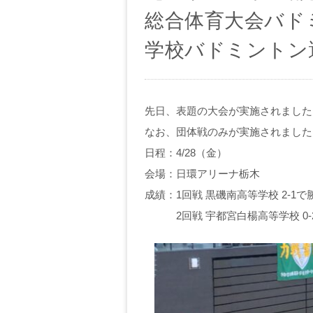
総合体育大会バドミ
学校バドミントン
先日、表題の大会が実施されました
なお、団体戦のみが実施されました
日程：4/28（金）
会場：日環アリーナ栃木
成績：1回戦 黒磯南高等学校 2-1で
2回戦 宇都宮白楊高等学校 0-