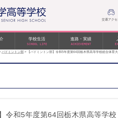
交通アクセ
介
学校生活
進路・実績
SCHOOL LIFE
ACHIEVEMENT
E
>
バドミントン部
>
【バドミントン部】令和5年度第64回栃木県高等学校総合体育大
建学の精神
部活動
日本大学への推薦入学制度
令和９年度入学試験
PTA
学園60周年記念について
スーパー進学クラス（S
施設・制服紹介
進路通信
令和９年度入学試験要項
日大文理 校友会 栃木県
特別進学クラス（Tクラス）
ス）
メディア掲載
イベントアルバム
オープンキャンパス
同窓会
教育の特色
ムービーチャンネル
学力判定テスト
桜美会
令和７年度 学力判定テスト
解答（R7,10/11実施）
】令和5年度第64回栃木県高等学校