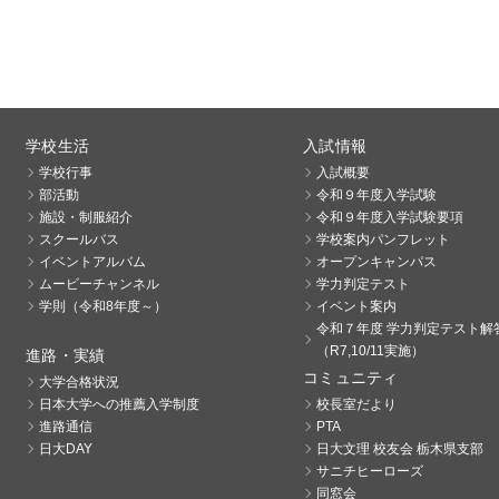
学校生活
入試情報
学校行事
入試概要
部活動
令和９年度入学試験
施設・制服紹介
令和９年度入学試験要項
スクールバス
学校案内パンフレット
イベントアルバム
オープンキャンパス
ムービーチャンネル
学力判定テスト
学則（令和8年度～）
イベント案内
令和７年度 学力判定テスト解
（R7,10/11実施）
進路・実績
コミュニティ
大学合格状況
日本大学への推薦入学制度
校長室だより
進路通信
PTA
日大DAY
日大文理 校友会 栃木県支部
サニチヒーローズ
同窓会