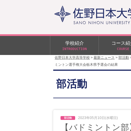
学校紹介
コース紹
INTRODUCTION
COURSE
佐野日本大学高等学校
>
最新ニュース
>
部活動
ミントン選手権大会栃木県予選会の結果
校長あいさつ
学校行事
大学合格状況
入試概要
校長室だより
αクラス
部活動
学校案内
スクールバス
日大DAY
学校案内パンフレット
サニチヒーローズ
N進学クラス（Nクラス）
広報佐野日大
学則（令和8年度～）
イベント案内
2023年05月10日(水曜日)
【バドミントン部