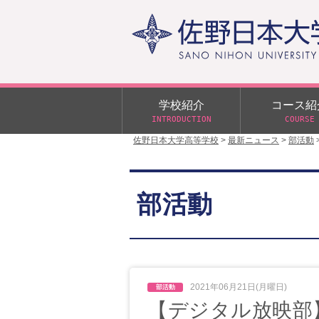
学校紹介
コース紹
INTRODUCTION
COURSE
佐野日本大学高等学校
>
最新ニュース
>
部活動
校長あいさつ
学校行事
大学合格状況
入試概要
校長室だより
αクラス
部活動
学校案内
スクールバス
日大DAY
学校案内パンフレット
サニチヒーローズ
N進学クラス（Nクラス）
広報佐野日大
学則（令和8年度～）
イベント案内
2021年06月21日(月曜日)
【デジタル放映部