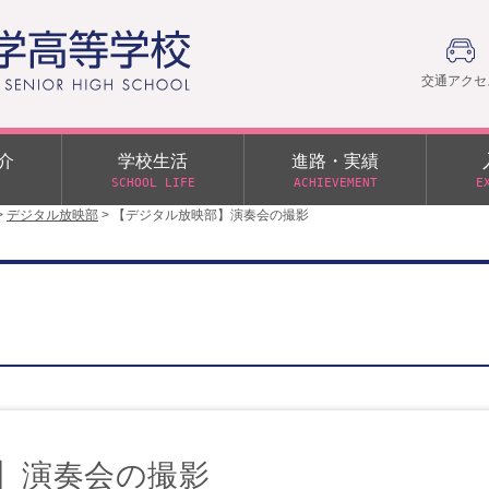
交通アクセ
介
学校生活
進路・実績
SCHOOL LIFE
ACHIEVEMENT
E
>
デジタル放映部
>
【デジタル放映部】演奏会の撮影
建学の精神
部活動
日本大学への推薦入学制度
令和９年度入学試験
PTA
学園60周年記念について
スーパー進学クラス（S
施設・制服紹介
進路通信
令和９年度入学試験要項
日大文理 校友会 栃木県
特別進学クラス（Tクラス）
ス）
メディア掲載
イベントアルバム
オープンキャンパス
同窓会
教育の特色
ムービーチャンネル
学力判定テスト
桜美会
令和７年度 学力判定テスト
解答（R7,10/11実施）
】演奏会の撮影