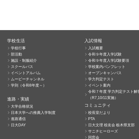
学校生活
入試情報
学校行事
入試概要
部活動
令和９年度入学試験
施設・制服紹介
令和９年度入学試験要項
スクールバス
学校案内パンフレット
イベントアルバム
オープンキャンパス
ムービーチャンネル
学力判定テスト
学則（令和8年度～）
イベント案内
令和７年度 学力判定テスト解
（R7,10/11実施）
進路・実績
コミュニティ
大学合格状況
日本大学への推薦入学制度
校長室だより
進路通信
PTA
日大DAY
日大文理 校友会 栃木県支部
サニチヒーローズ
同窓会