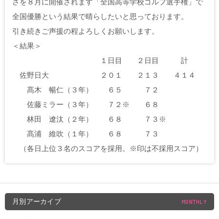
さを８月に開催されます「全国高等学校ゴルフ選手権」で
全国優勝という結果で晴らしたいと思っております。
引き続きご声援の程よろしくお願いします。
＜結果＞
１日目 ２日目 計
佐野日大 ２０１ ２１３ ４１４
髙木 暢仁（３年） ６５ ７２
佐藤ミラー（３年） ７２※ ６８
林田 遼汰（２年） ６８ ７３※
髙浦 維吹（１年） ６８ ７３
（各日上位３名のスコアを採用。※印は不採用スコア）
月別アーカイブ
MONTHLY