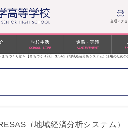
交通アクセ
介
学校生活
進路・実績
SCHOOL LIFE
ACHIEVEMENT
E
>
まちづくり部
>
【まちづくり部】RESAS（地域経済分析システム）活用のための
建学の精神
部活動
日本大学への推薦入学制度
令和９年度入学試験
PTA
学園60周年記念について
スーパー進学クラス（S
施設・制服紹介
進路通信
令和９年度入学試験要項
日大文理 校友会 栃木県
特別進学クラス（Tクラス）
ス）
メディア掲載
イベントアルバム
オープンキャンパス
同窓会
教育の特色
ムービーチャンネル
学力判定テスト
桜美会
令和７年度 学力判定テスト
解答（R7,10/11実施）
RESAS（地域経済分析システム）