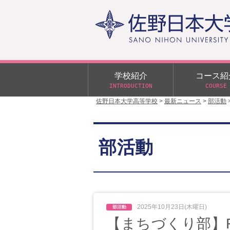
学校紹介
コース紹
INTRODUCTION
COURSE
佐野日本大学高等学校
>
最新ニュース
>
部活動
校長あいさつ
学校行事
大学合格状況
入試概要
校長室だより
αクラス
部活動
学校案内
スクールバス
日大DAY
学校案内パンフレット
サニチヒーローズ
N進学クラス（Nクラス）
広報佐野日大
学則（令和8年度～）
イベント案内
2025年10月23日(木曜日)
【まちづくり部】