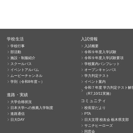
学校生活
入試情報
学校行事
入試概要
部活動
令和９年度入学試験
施設・制服紹介
令和９年度入学試験要項
スクールバス
学校案内パンフレット
イベントアルバム
オープンキャンパス
ムービーチャンネル
学力判定テスト
学則（令和8年度～）
イベント案内
令和７年度 学力判定テスト解
（R7,10/11実施）
進路・実績
コミュニティ
大学合格状況
日本大学への推薦入学制度
校長室だより
進路通信
PTA
日大DAY
日大文理 校友会 栃木県支部
サニチヒーローズ
同窓会