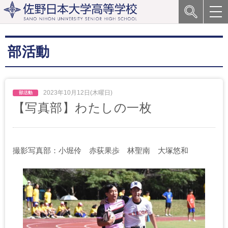
部活動
2023年10月12日(木曜日)
【写真部】わたしの一枚
撮影写真部：小堀伶 赤荻果歩 林聖南 大塚悠和