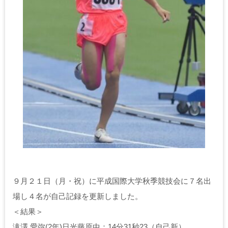
９月２１日（月・祝）に平成国際大学秋季競技会に７名出
場し４名が自己記録を更新しました。
＜結果＞
滝澤 愛弥(2年)日光藤原中：14分31秒23（自己新）