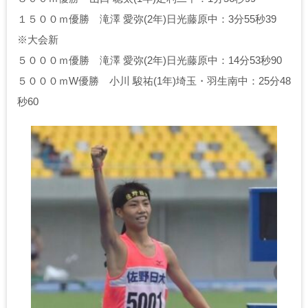
１５００ｍ優勝 滝澤 愛弥(2年)日光藤原中：3分55秒39
※大会新
５０００ｍ優勝 滝澤 愛弥(2年)日光藤原中：14分53秒90
５０００ｍW優勝 小川 駿祐(1年)埼玉・羽生南中：25分48
秒60