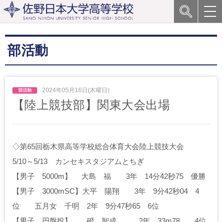
部活動
2024年05月16日(木曜日)
【陸上競技部】関東大会出場
◇第65回栃木県高等学校総合体育大会陸上競技大会
5/10～5/13 カンセキスタジアムとちぎ
【男子 5000m】
大島 福 3年 14分42秒75 優勝
【男子 3000mSC】
大平 陽翔 3年 9分42秒04 4
位
五月女 千明 2年 9分47秒65 6位
【男子 円盤投】
磴 智成 2年 33m78 4位