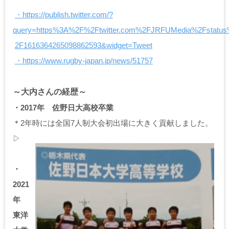
・https://publish.twitter.com/?
query=https%3A%2F%2Ftwitter.com%2FJRFUMedia%2Fstatu
2F1616364265098862593&widget=Tweet
・https://www.rugby-japan.jp/news/51757
～大内さんの経歴～
・2017年 佐野日大高校卒業
＊2年時には全国7人制大会初出場に大きく貢献しました。
▷
・
2021
年
東洋