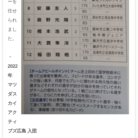
ーを
任せ
られ
まし
た。
・
2022
年
マツ
ダス
カイ
アク
ティ
ブズ広島 入団