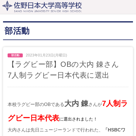
部活動
2023年01月23日(月曜日)
【ラグビー部】OBの大内 錬さん
7人制ラグビー日本代表に選出
大内 錬
7人制ラ
本校ラグビー部のOBである
さんが
グビー日本代表
に選出されました！
大内さんは先日ニュージーランドで行われた、
「HSBCワ