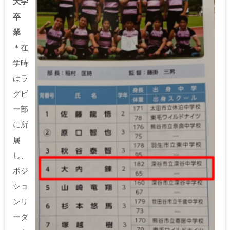
大学
卒
業
＊在
学時
はラ
グビ
ー部
に所
属
し、
ポジ
ショ
ンリ
ーダ