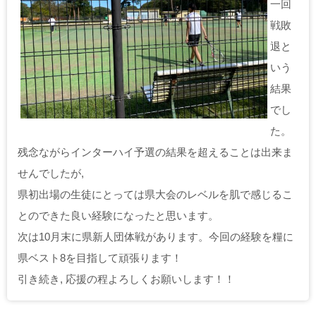
一回
戦敗
退と
いう
結果
でし
た。
残念ながらインターハイ予選の結果を超えることは出来ま
せんでしたが,
県初出場の生徒にとっては県大会のレベルを肌で感じるこ
とのできた良い経験になったと思います。
次は10月末に県新人団体戦があります。今回の経験を糧に
県ベスト8を目指して頑張ります！
引き続き, 応援の程よろしくお願いします！！