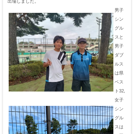
出場しました。
男子
シン
グル
スと
男子
ダブ
ルス
は県
ベス
ト32,
女子
シン
グル
スは