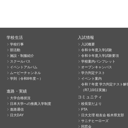
学校生活
入試情報
学校行事
入試概要
部活動
令和９年度入学試験
施設・制服紹介
令和９年度入学試験要項
スクールバス
学校案内パンフレット
イベントアルバム
オープンキャンパス
ムービーチャンネル
学力判定テスト
学則（令和8年度～）
イベント案内
令和７年度 学力判定テスト解
（R7,10/11実施）
進路・実績
コミュニティ
大学合格状況
日本大学への推薦入学制度
校長室だより
進路通信
PTA
日大DAY
日大文理 校友会 栃木県支部
サニチヒーローズ
同窓会