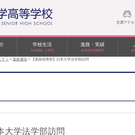
交通アクセ
介
学校生活
進路・実績
SCHOOL LIFE
ACHIEVEMENT
E
ニティ
>
進路通信
>
【進路指導部】日本大学法学部訪問
建学の精神
部活動
日本大学への推薦入学制度
令和９年度入学試験
PTA
学園60周年記念について
スーパー進学クラス（S
施設・制服紹介
進路通信
令和９年度入学試験要項
日大文理 校友会 栃木県
特別進学クラス（Tクラス）
ス）
メディア掲載
イベントアルバム
オープンキャンパス
同窓会
教育の特色
ムービーチャンネル
学力判定テスト
桜美会
令和７年度 学力判定テスト
解答（R7,10/11実施）
本大学法学部訪問