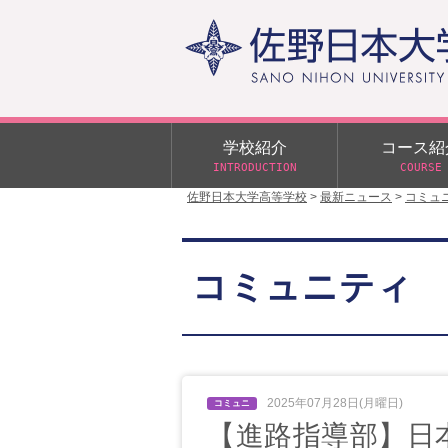
学校紹介
コース紹
INTRODUCTION
COURSE
佐野日本大学高等学校
>
最新ニュース
>
コミュ
校長あいさつ
学校行事
大学合格状況
入試概要
校長室だより
αクラス
コミュニティ
学校案内
スクールバス
日大DAY
学校案内パンフレット
サニチヒーローズ
N進学クラス（Nクラス）
広報佐野日大
学則（令和8年度～）
イベント案内
2025年07月28日(月曜日)
【進路指導部】日