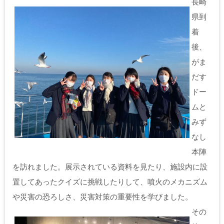
長崎
県到
着
後、
がま
だす
ドー
ムと
みず
なし
本陣
を訪れました。展示されている資料を見たり、施設内に設
置してあったクイズに挑戦したりして、噴火のメカニズム
や災害の恐ろしさ、災害対策の重要性を学びました。
その