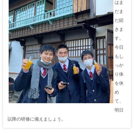
はま
だま
だ続
きま
す。
今日
もし
っか
り体
を休
め
て、
明日
以降の研修に備えましょう。