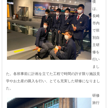
後
は、
長崎
市内
で班
別自
主研
修を
行い
まし
た。各班事前に計画を立てた工程で時間の許す限り施設見
学やお土産の購入を行い、とても充実した研修になりまし
た。
研修
旅行