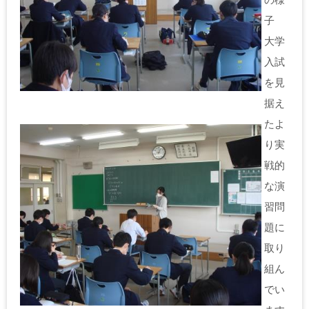
子
大学
入試
を見
据え
たよ
り実
戦的
な演
習問
題に
取り
組ん
でい