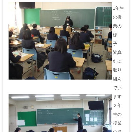
1年生
の授
業の
様
子
皆真
剣に
取り
組ん
でい
ます
２年
生の
授業
の様