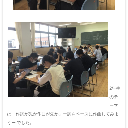
2年生
のテ
ーマ
は「作詞が先か作曲が先か」ー詞をベースに作曲してみよ
うー でした。