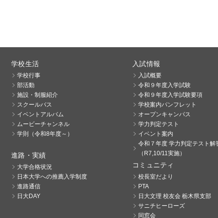
学校生活
入試情報
学校行事
入試概要
部活動
令和９年度入学試験
施設・制服紹介
令和９年度入学試験要項
スクールバス
学校案内パンフレット
イベントアルバム
オープンキャンパス
ムービーチャンネル
学力判定テスト
学則（令和8年度～）
イベント案内
令和７年度 学力判定テスト解
（R7,10/11実施）
進路・実績
コミュニティ
大学合格状況
日本大学への推薦入学制度
校長室だより
進路通信
PTA
日大DAY
日大文理 校友会 栃木県支部
サニチヒーローズ
同窓会