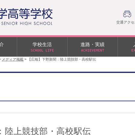
交通アクセ
介
学校生活
進路・実績
SCHOOL LIFE
ACHIEVEMENT
E
>
メディア掲載
>
【広報】下野新聞：陸上競技部・高校駅伝
建学の精神
部活動
日本大学への推薦入学制度
令和９年度入学試験
PTA
学園60周年記念について
スーパー進学クラス（S
施設・制服紹介
進路通信
令和９年度入学試験要項
日大文理 校友会 栃木県
特別進学クラス（Tクラス）
ス）
メディア掲載
イベントアルバム
オープンキャンパス
同窓会
教育の特色
ムービーチャンネル
学力判定テスト
桜美会
令和７年度 学力判定テスト
解答（R7,10/11実施）
：陸上競技部・高校駅伝