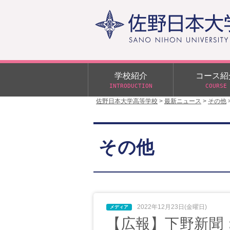
学校紹介
コース紹
INTRODUCTION
COURSE
佐野日本大学高等学校
>
最新ニュース
>
その他
校長あいさつ
学校行事
大学合格状況
入試概要
校長室だより
αクラス
その他
学校案内
スクールバス
日大DAY
学校案内パンフレット
サニチヒーローズ
N進学クラス（Nクラス）
広報佐野日大
学則（令和8年度～）
イベント案内
2022年12月23日(金曜日)
【広報】下野新聞