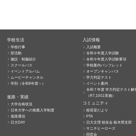
学校生活
入試情報
学校行事
入試概要
部活動
令和９年度入学試験
施設・制服紹介
令和９年度入学試験要項
スクールバス
学校案内パンフレット
イベントアルバム
オープンキャンパス
ムービーチャンネル
学力判定テスト
学則（令和8年度～）
イベント案内
令和７年度 学力判定テスト解
（R7,10/11実施）
進路・実績
コミュニティ
大学合格状況
日本大学への推薦入学制度
校長室だより
進路通信
PTA
日大DAY
日大文理 校友会 栃木県支部
サニチヒーローズ
同窓会