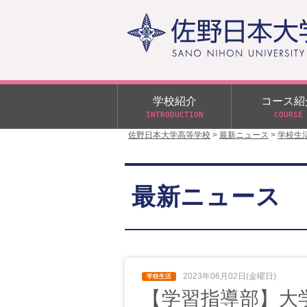
学校紹介
コース紹
INTRODUCTION
COURSE
佐野日本大学高等学校
>
最新ニュース
>
学校生
校長あいさつ
学校行事
大学合格状況
入試概要
校長室だより
αクラス
最新ニュース
学校案内
スクールバス
日大DAY
学校案内パンフレット
サニチヒーローズ
N進学クラス（Nクラス）
広報佐野日大
学則（令和8年度～）
イベント案内
2023年06月02日(金曜日)
【学習指導部】大学