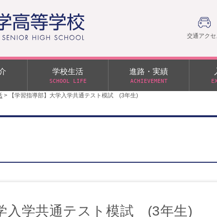
交通アクセ
介
学校生活
進路・実績
SCHOOL LIFE
ACHIEVEMENT
E
活
>
【学習指導部】大学入学共通テスト模試 (3年生)
建学の精神
部活動
日本大学への推薦入学制度
令和９年度入学試験
PTA
学園60周年記念について
スーパー進学クラス（S
施設・制服紹介
進路通信
令和９年度入学試験要項
日大文理 校友会 栃木県
特別進学クラス（Tクラス）
ス）
メディア掲載
イベントアルバム
オープンキャンパス
同窓会
教育の特色
ムービーチャンネル
学力判定テスト
桜美会
令和７年度 学力判定テスト
解答（R7,10/11実施）
入学共通テスト模試 (3年生)