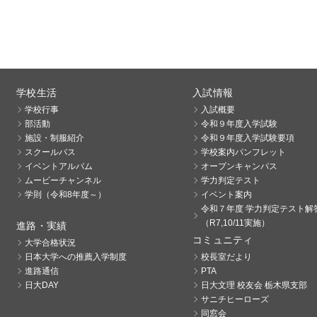
学校生活
入試情報
学校行事
入試概要
部活動
令和９年度入学試験
施設・制服紹介
令和９年度入学試験要項
スクールバス
学校案内パンフレット
イベントアルバム
オープンキャンパス
ムービーチャンネル
学力判定テスト
学則（令和8年度～）
イベント案内
令和７年度 学力判定テスト解
（R7,10/11実施）
進路・実績
コミュニティ
大学合格状況
日本大学への推薦入学制度
校長室だより
進路通信
PTA
日大DAY
日大文理 校友会 栃木県支部
サニチヒーローズ
同窓会