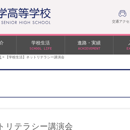
交通アクセ
介
学校生活
進路・実績
SCHOOL LIFE
ACHIEVEMENT
E
活
>
【学校生活】ネットリテラシー講演会
建学の精神
部活動
日本大学への推薦入学制度
令和９年度入学試験
PTA
学園60周年記念について
スーパー進学クラス（S
施設・制服紹介
進路通信
令和９年度入学試験要項
日大文理 校友会 栃木県
特別進学クラス（Tクラス）
ス）
メディア掲載
イベントアルバム
オープンキャンパス
同窓会
教育の特色
ムービーチャンネル
学力判定テスト
桜美会
令和７年度 学力判定テスト
解答（R7,10/11実施）
トリテラシー講演会