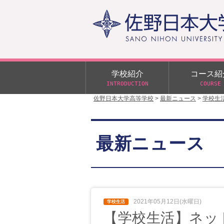
学校紹介
コース紹
INTRODUCTION
COURSE
佐野日本大学高等学校
>
最新ニュース
>
学校生
校長あいさつ
学校行事
大学合格状況
入試概要
校長室だより
αクラス
最新ニュース
学校案内
スクールバス
日大DAY
学校案内パンフレット
サニチヒーローズ
N進学クラス（Nクラス）
広報佐野日大
学則（令和8年度～）
イベント案内
2021年05月12日(水曜日)
【学校生活】ネッ