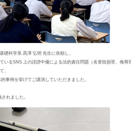
礎科学系 髙澤 弘明 先生に依頼し、
ているSNS 上の誹謗中傷による法的責任問題（名誉毀損罪、侮辱
て、
具体的事例を挙げてご講演していただきました。
施されました。