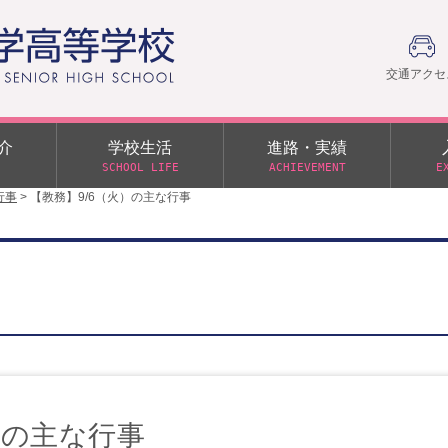
交通アクセ
介
学校生活
進路・実績
SCHOOL LIFE
ACHIEVEMENT
E
行事
>
【教務】9/6（火）の主な行事
建学の精神
部活動
日本大学への推薦入学制度
令和９年度入学試験
PTA
学園60周年記念について
スーパー進学クラス（S
施設・制服紹介
進路通信
令和９年度入学試験要項
日大文理 校友会 栃木県
特別進学クラス（Tクラス）
ス）
メディア掲載
イベントアルバム
オープンキャンパス
同窓会
教育の特色
ムービーチャンネル
学力判定テスト
桜美会
令和７年度 学力判定テスト
解答（R7,10/11実施）
）の主な行事