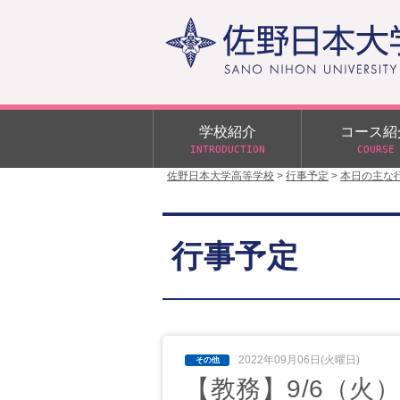
学校紹介
コース紹
INTRODUCTION
COURSE
佐野日本大学高等学校
>
行事予定
>
本日の主な
校長あいさつ
学校行事
大学合格状況
入試概要
校長室だより
αクラス
行事予定
学校案内
スクールバス
日大DAY
学校案内パンフレット
サニチヒーローズ
N進学クラス（Nクラス）
広報佐野日大
学則（令和8年度～）
イベント案内
2022年09月06日(火曜日)
【教務】9/6（火