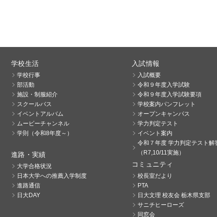
学校生活
入試情報
学校行事
入試概要
部活動
令和９年度入学試験
施設・制服紹介
令和９年度入学試験要項
スクールバス
学校案内パンフレット
イベントアルバム
オープンキャンパス
ムービーチャンネル
学力判定テスト
学則（令和8年度～）
イベント案内
令和７年度 学力判定テスト解
（R7,10/11実施）
進路・実績
コミュニティ
大学合格状況
日本大学への推薦入学制度
校長室だより
進路通信
PTA
日大DAY
日大文理 校友会 栃木県支部
サニチヒーローズ
同窓会