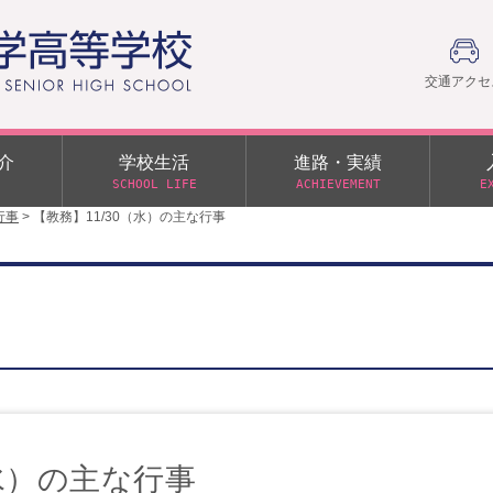
交通アクセ
介
学校生活
進路・実績
SCHOOL LIFE
ACHIEVEMENT
E
行事
>
【教務】11/30（水）の主な行事
建学の精神
部活動
日本大学への推薦入学制度
令和９年度入学試験
PTA
学園60周年記念について
スーパー進学クラス（S
施設・制服紹介
進路通信
令和９年度入学試験要項
日大文理 校友会 栃木県
特別進学クラス（Tクラス）
ス）
メディア掲載
イベントアルバム
オープンキャンパス
同窓会
教育の特色
ムービーチャンネル
学力判定テスト
桜美会
令和７年度 学力判定テスト
解答（R7,10/11実施）
（水）の主な行事