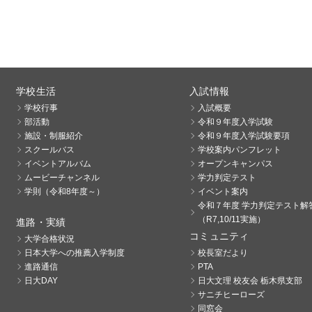
学校生活
入試情報
学校行事
入試概要
部活動
令和９年度入学試験
施設・制服紹介
令和９年度入学試験要項
スクールバス
学校案内パンフレット
イベントアルバム
オープンキャンパス
ムービーチャンネル
学力判定テスト
学則（令和8年度～）
イベント案内
令和７年度 学力判定テスト解
（R7,10/11実施）
進路・実績
コミュニティ
大学合格状況
日本大学への推薦入学制度
校長室だより
進路通信
PTA
日大DAY
日大文理 校友会 栃木県支部
サニチヒーローズ
同窓会