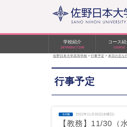
学校紹介
コース紹
INTRODUCTION
COURSE
佐野日本大学高等学校
>
行事予定
>
本日の主な
校長あいさつ
学校行事
大学合格状況
入試概要
校長室だより
αクラス
行事予定
学校案内
スクールバス
日大DAY
学校案内パンフレット
サニチヒーローズ
N進学クラス（Nクラス）
広報佐野日大
学則（令和8年度～）
イベント案内
2022年11月30日(水曜日)
【教務】11/30