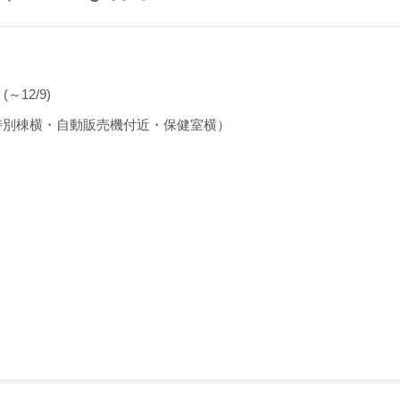
(～12/9)
（特別棟横・自動販売機付近・保健室横）