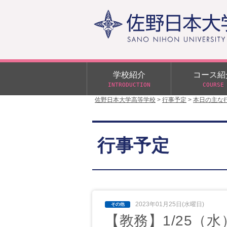
学校紹介
コース紹
INTRODUCTION
COURSE
佐野日本大学高等学校
>
行事予定
>
本日の主な
校長あいさつ
学校行事
大学合格状況
入試概要
校長室だより
αクラス
行事予定
学校案内
スクールバス
日大DAY
学校案内パンフレット
サニチヒーローズ
N進学クラス（Nクラス）
広報佐野日大
学則（令和8年度～）
イベント案内
2023年01月25日(水曜日)
【教務】1/25（