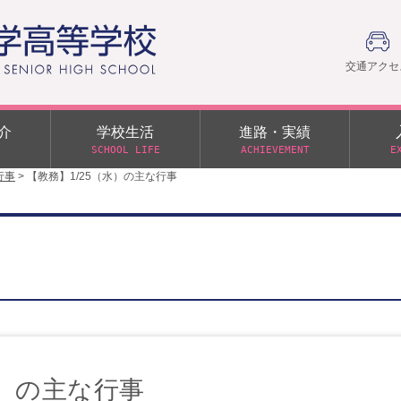
交通アクセ
介
学校生活
進路・実績
SCHOOL LIFE
ACHIEVEMENT
E
行事
>
【教務】1/25（水）の主な行事
建学の精神
部活動
日本大学への推薦入学制度
令和９年度入学試験
PTA
学園60周年記念について
スーパー進学クラス（S
施設・制服紹介
進路通信
令和９年度入学試験要項
日大文理 校友会 栃木県
特別進学クラス（Tクラス）
ス）
メディア掲載
イベントアルバム
オープンキャンパス
同窓会
教育の特色
ムービーチャンネル
学力判定テスト
桜美会
令和７年度 学力判定テスト
解答（R7,10/11実施）
水）の主な行事