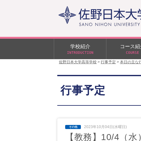
学校紹介
コース紹
INTRODUCTION
COURSE
佐野日本大学高等学校
>
行事予定
>
本日の主な
校長あいさつ
学校行事
大学合格状況
入試概要
校長室だより
αクラス
行事予定
学校案内
スクールバス
日大DAY
学校案内パンフレット
サニチヒーローズ
N進学クラス（Nクラス）
広報佐野日大
学則（令和8年度～）
イベント案内
2023年10月04日(水曜日)
【教務】10/4（