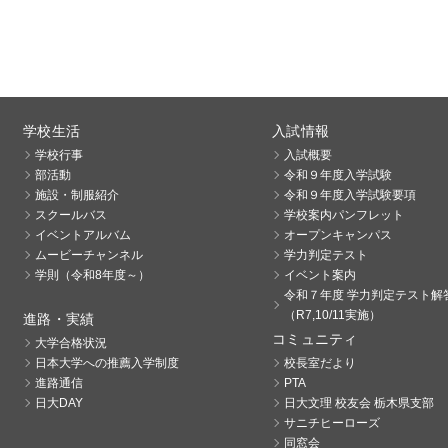
学校生活
入試情報
学校行事
入試概要
部活動
令和９年度入学試験
施設・制服紹介
令和９年度入学試験要項
スクールバス
学校案内パンフレット
イベントアルバム
オープンキャンパス
ムービーチャンネル
学力判定テスト
学則（令和8年度～）
イベント案内
令和７年度 学力判定テスト解
（R7,10/11実施）
進路・実績
コミュニティ
大学合格状況
日本大学への推薦入学制度
校長室だより
進路通信
PTA
日大DAY
日大文理 校友会 栃木県支部
サニチヒーローズ
同窓会