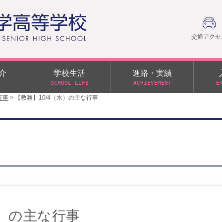
交通アクセ
介
学校生活
進路・実績
SCHOOL LIFE
ACHIEVEMENT
E
行事
>
【教務】10/4（水）の主な行事
建学の精神
部活動
日本大学への推薦入学制度
令和９年度入学試験
PTA
学園60周年記念について
スーパー進学クラス（S
施設・制服紹介
進路通信
令和９年度入学試験要項
日大文理 校友会 栃木県
特別進学クラス（Tクラス）
ス）
メディア掲載
イベントアルバム
オープンキャンパス
同窓会
教育の特色
ムービーチャンネル
学力判定テスト
桜美会
令和７年度 学力判定テスト
解答（R7,10/11実施）
水）の主な行事