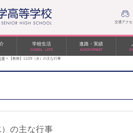
交通アクセ
介
学校生活
進路・実績
SCHOOL LIFE
ACHIEVEMENT
E
行事
>
【教務】11/29（水）の主な行事
建学の精神
部活動
日本大学への推薦入学制度
令和９年度入学試験
PTA
学園60周年記念について
スーパー進学クラス（S
施設・制服紹介
進路通信
令和９年度入学試験要項
日大文理 校友会 栃木県
特別進学クラス（Tクラス）
ス）
メディア掲載
イベントアルバム
オープンキャンパス
同窓会
教育の特色
ムービーチャンネル
学力判定テスト
桜美会
令和７年度 学力判定テスト
解答（R7,10/11実施）
（水）の主な行事