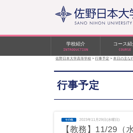
学校紹介
コース紹
INTRODUCTION
COURSE
佐野日本大学高等学校
>
行事予定
>
本日の主な
校長あいさつ
学校行事
大学合格状況
入試概要
校長室だより
αクラス
行事予定
学校案内
スクールバス
日大DAY
学校案内パンフレット
サニチヒーローズ
N進学クラス（Nクラス）
広報佐野日大
学則（令和8年度～）
イベント案内
2023年11月29日(水曜日)
【教務】11/29