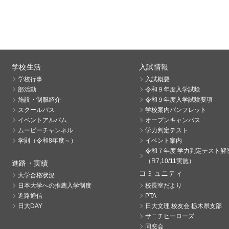
学校生活
入試情報
学校行事
入試概要
部活動
令和９年度入学試験
施設・制服紹介
令和９年度入学試験要項
スクールバス
学校案内パンフレット
イベントアルバム
オープンキャンパス
ムービーチャンネル
学力判定テスト
学則（令和8年度～）
イベント案内
令和７年度 学力判定テスト解
（R7,10/11実施）
進路・実績
コミュニティ
大学合格状況
日本大学への推薦入学制度
校長室だより
進路通信
PTA
日大DAY
日大文理 校友会 栃木県支部
サニチヒーローズ
同窓会