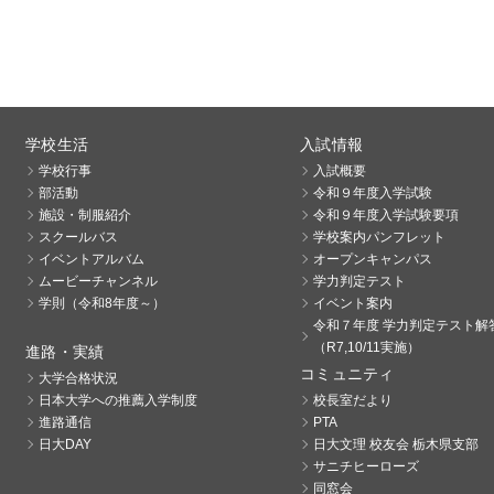
学校生活
入試情報
学校行事
入試概要
部活動
令和９年度入学試験
施設・制服紹介
令和９年度入学試験要項
スクールバス
学校案内パンフレット
イベントアルバム
オープンキャンパス
ムービーチャンネル
学力判定テスト
学則（令和8年度～）
イベント案内
令和７年度 学力判定テスト解
（R7,10/11実施）
進路・実績
コミュニティ
大学合格状況
日本大学への推薦入学制度
校長室だより
進路通信
PTA
日大DAY
日大文理 校友会 栃木県支部
サニチヒーローズ
同窓会