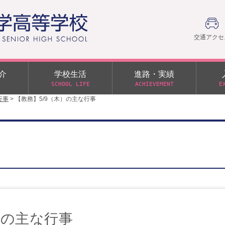
交通アクセ
介
学校生活
進路・実績
SCHOOL LIFE
ACHIEVEMENT
E
行事
>
【教務】5/9（木）の主な行事
建学の精神
部活動
日本大学への推薦入学制度
令和９年度入学試験
PTA
学園60周年記念について
スーパー進学クラス（S
施設・制服紹介
進路通信
令和９年度入学試験要項
日大文理 校友会 栃木県
特別進学クラス（Tクラス）
ス）
メディア掲載
イベントアルバム
オープンキャンパス
同窓会
教育の特色
ムービーチャンネル
学力判定テスト
桜美会
令和７年度 学力判定テスト
解答（R7,10/11実施）
）の主な行事