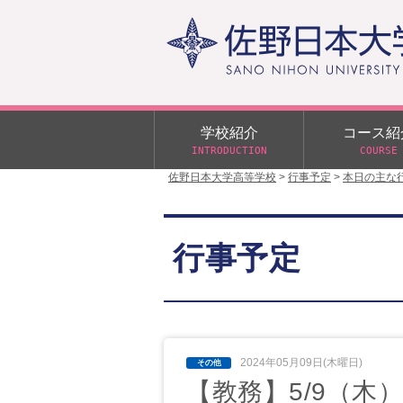
学校紹介
コース紹
INTRODUCTION
COURSE
佐野日本大学高等学校
>
行事予定
>
本日の主な
校長あいさつ
学校行事
大学合格状況
入試概要
校長室だより
αクラス
行事予定
学校案内
スクールバス
日大DAY
学校案内パンフレット
サニチヒーローズ
N進学クラス（Nクラス）
広報佐野日大
学則（令和8年度～）
イベント案内
2024年05月09日(木曜日)
【教務】5/9（木