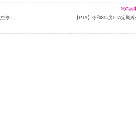
次の記事
航空祭
【PTA】令和8年度PTA定期