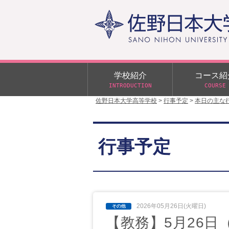
学校紹介
コース紹
INTRODUCTION
COURSE
佐野日本大学高等学校
>
行事予定
>
本日の主な
校長あいさつ
学校行事
大学合格状況
入試概要
校長室だより
αクラス
行事予定
学校案内
スクールバス
日大DAY
学校案内パンフレット
サニチヒーローズ
N進学クラス（Nクラス）
広報佐野日大
学則（令和8年度～）
イベント案内
2026年05月26日(火曜日)
【教務】5月26日