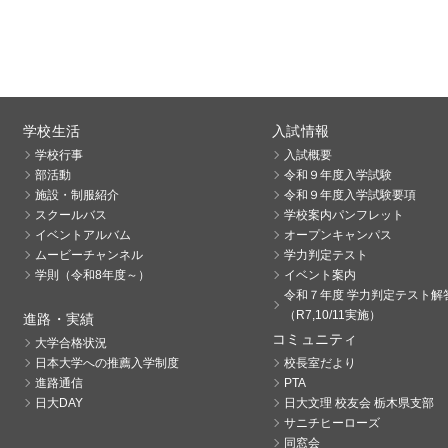
学校生活
入試情報
学校行事
入試概要
部活動
令和９年度入学試験
施設・制服紹介
令和９年度入学試験要項
スクールバス
学校案内パンフレット
イベントアルバム
オープンキャンパス
ムービーチャンネル
学力判定テスト
学則（令和8年度～）
イベント案内
令和７年度 学力判定テスト解
（R7,10/11実施）
進路・実績
コミュニティ
大学合格状況
日本大学への推薦入学制度
校長室だより
進路通信
PTA
日大DAY
日大文理 校友会 栃木県支部
サニチヒーローズ
同窓会