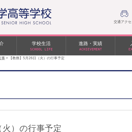
交通アクセ
介
学校生活
進路・実績
SCHOOL LIFE
ACHIEVEMENT
E
行事
>
【教務】5月26日（火）の行事予定
建学の精神
部活動
日本大学への推薦入学制度
令和９年度入学試験
PTA
学園60周年記念について
スーパー進学クラス（S
施設・制服紹介
進路通信
令和９年度入学試験要項
日大文理 校友会 栃木県
特別進学クラス（Tクラス）
ス）
メディア掲載
イベントアルバム
オープンキャンパス
同窓会
教育の特色
ムービーチャンネル
学力判定テスト
桜美会
令和７年度 学力判定テスト
解答（R7,10/11実施）
（火）の行事予定