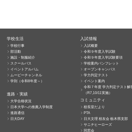
学校生活
入試情報
学校行事
入試概要
部活動
令和９年度入学試験
施設・制服紹介
令和９年度入学試験要項
スクールバス
学校案内パンフレット
イベントアルバム
オープンキャンパス
ムービーチャンネル
学力判定テスト
学則（令和8年度～）
イベント案内
令和７年度 学力判定テスト解
（R7,10/11実施）
進路・実績
コミュニティ
大学合格状況
日本大学への推薦入学制度
校長室だより
進路通信
PTA
日大DAY
日大文理 校友会 栃木県支部
サニチヒーローズ
同窓会