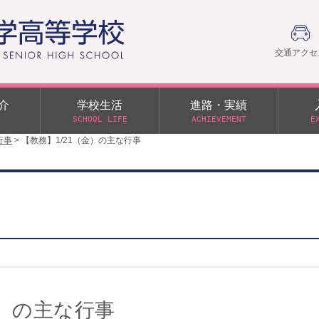
交通アクセ
介
学校生活
進路・実績
SCHOOL LIFE
ACHIEVEMENT
E
行事
>
【教務】1/21（金）の主な行事
建学の精神
部活動
日本大学への推薦入学制度
令和９年度入学試験
PTA
学園60周年記念について
スーパー進学クラス（S
施設・制服紹介
進路通信
令和９年度入学試験要項
日大文理 校友会 栃木県
特別進学クラス（Tクラス）
ス）
メディア掲載
イベントアルバム
オープンキャンパス
同窓会
教育の特色
ムービーチャンネル
学力判定テスト
桜美会
令和７年度 学力判定テスト
解答（R7,10/11実施）
金）の主な行事