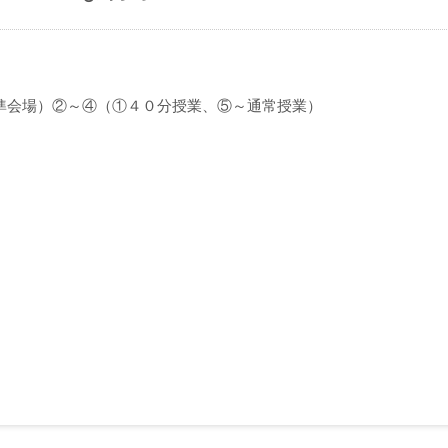
（準会場）②～④（①４０分授業、⑤～通常授業）