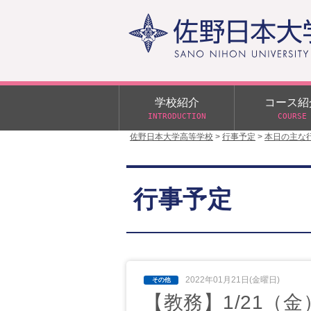
学校紹介
コース紹
INTRODUCTION
COURSE
佐野日本大学高等学校
>
行事予定
>
本日の主な
校長あいさつ
学校行事
大学合格状況
入試概要
校長室だより
αクラス
行事予定
学校案内
スクールバス
日大DAY
学校案内パンフレット
サニチヒーローズ
N進学クラス（Nクラス）
広報佐野日大
学則（令和8年度～）
イベント案内
2022年01月21日(金曜日)
【教務】1/21（