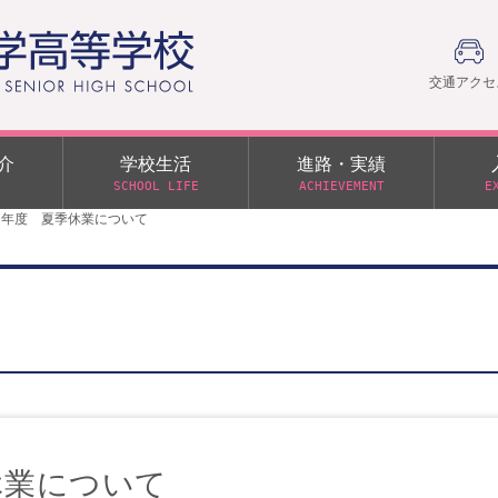
交通アクセ
介
学校生活
進路・実績
SCHOOL LIFE
ACHIEVEMENT
E
7年度 夏季休業について
建学の精神
部活動
日本大学への推薦入学制度
令和９年度入学試験
PTA
学園60周年記念について
スーパー進学クラス（S
施設・制服紹介
進路通信
令和９年度入学試験要項
日大文理 校友会 栃木県
特別進学クラス（Tクラス）
ス）
メディア掲載
イベントアルバム
オープンキャンパス
同窓会
教育の特色
ムービーチャンネル
学力判定テスト
桜美会
令和７年度 学力判定テスト
解答（R7,10/11実施）
休業について