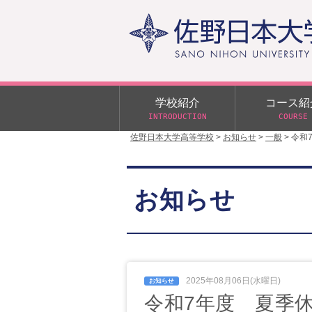
学校紹介
コース紹
INTRODUCTION
COURSE
佐野日本大学高等学校
>
お知らせ
>
一般
>
令和
校長あいさつ
学校行事
大学合格状況
入試概要
校長室だより
αクラス
お知らせ
学校案内
スクールバス
日大DAY
学校案内パンフレット
サニチヒーローズ
N進学クラス（Nクラス）
広報佐野日大
学則（令和8年度～）
イベント案内
2025年08月06日(水曜日)
令和7年度 夏季