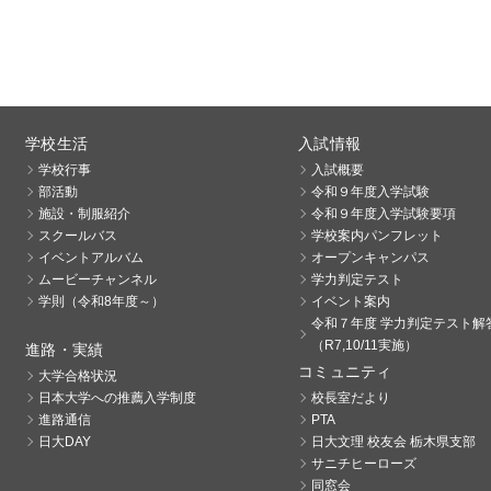
学校生活
入試情報
学校行事
入試概要
部活動
令和９年度入学試験
施設・制服紹介
令和９年度入学試験要項
スクールバス
学校案内パンフレット
イベントアルバム
オープンキャンパス
ムービーチャンネル
学力判定テスト
学則（令和8年度～）
イベント案内
令和７年度 学力判定テスト解
（R7,10/11実施）
進路・実績
コミュニティ
大学合格状況
日本大学への推薦入学制度
校長室だより
進路通信
PTA
日大DAY
日大文理 校友会 栃木県支部
サニチヒーローズ
同窓会