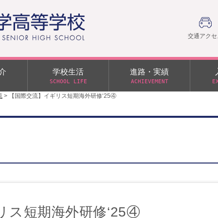
交通アクセ
介
学校生活
進路・実績
SCHOOL LIFE
ACHIEVEMENT
E
流
>
【国際交流】イギリス短期海外研修‘25④
建学の精神
部活動
日本大学への推薦入学制度
令和９年度入学試験
PTA
学園60周年記念について
スーパー進学クラス（S
施設・制服紹介
進路通信
令和９年度入学試験要項
日大文理 校友会 栃木県
特別進学クラス（Tクラス）
ス）
メディア掲載
イベントアルバム
オープンキャンパス
同窓会
教育の特色
ムービーチャンネル
学力判定テスト
桜美会
令和７年度 学力判定テスト
解答（R7,10/11実施）
ス短期海外研修‘25④