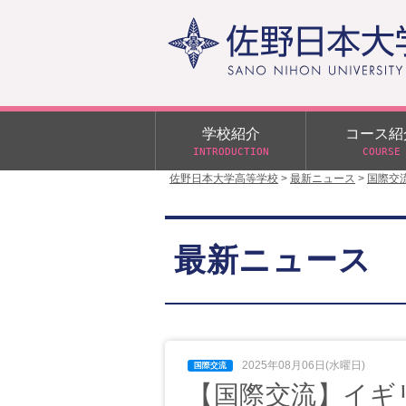
学校紹介
コース紹
INTRODUCTION
COURSE
佐野日本大学高等学校
>
最新ニュース
>
国際交
校長あいさつ
学校行事
大学合格状況
入試概要
校長室だより
αクラス
最新ニュース
学校案内
スクールバス
日大DAY
学校案内パンフレット
サニチヒーローズ
N進学クラス（Nクラス）
広報佐野日大
学則（令和8年度～）
イベント案内
2025年08月06日(水曜日)
【国際交流】イギリ