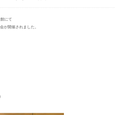
道館にて
選会が開催されました。
）