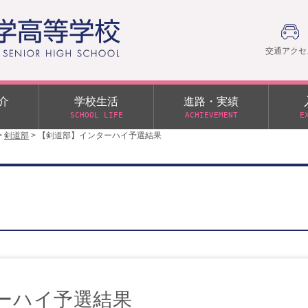
交通アクセ
介
学校生活
進路・実績
SCHOOL LIFE
ACHIEVEMENT
E
>
剣道部
>
【剣道部】インターハイ予選結果
建学の精神
部活動
日本大学への推薦入学制度
令和９年度入学試験
PTA
学園60周年記念について
スーパー進学クラス（S
施設・制服紹介
進路通信
令和９年度入学試験要項
日大文理 校友会 栃木県
特別進学クラス（Tクラス）
ス）
メディア掲載
イベントアルバム
オープンキャンパス
同窓会
教育の特色
ムービーチャンネル
学力判定テスト
桜美会
令和７年度 学力判定テスト
解答（R7,10/11実施）
ーハイ予選結果