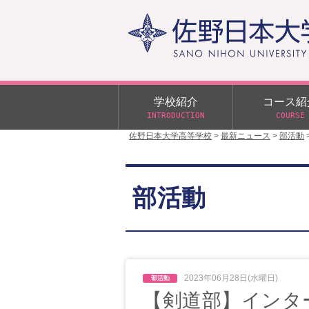
学校紹介
コース紹
INTRODUCTION
COURSE
佐野日本大学高等学校
>
最新ニュース
>
部活動
校長あいさつ
学校行事
大学合格状況
入試概要
校長室だより
αクラス
部活動
学校案内
スクールバス
日大DAY
学校案内パンフレット
サニチヒーローズ
N進学クラス（Nクラス）
広報佐野日大
学則（令和8年度～）
イベント案内
2023年06月28日(水曜日)
【剣道部】インタ