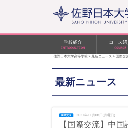
学校紹介
コース紹
INTRODUCTION
COURSE
佐野日本大学高等学校
>
最新ニュース
>
国際交
校長あいさつ
学校行事
大学合格状況
入試概要
校長室だより
αクラス
最新ニュース
学校案内
スクールバス
日大DAY
学校案内パンフレット
サニチヒーローズ
N進学クラス（Nクラス）
広報佐野日大
学則（令和8年度～）
イベント案内
2021年11月08日(月曜日)
【国際交流】中国