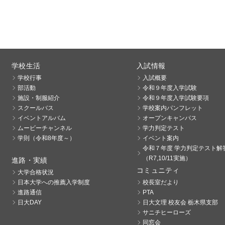
学校生活
入試情報
学校行事
入試概要
部活動
令和９年度入学試験
施設・制服紹介
令和９年度入学試験要項
スクールバス
学校案内パンフレット
イベントアルバム
オープンキャンパス
ムービーチャンネル
学力判定テスト
学則（令和8年度～）
イベント案内
令和７年度 学力判定テスト解
（R7,10/11実施）
進路・実績
コミュニティ
大学合格状況
日本大学への推薦入学制度
校長室だより
進路通信
PTA
日大DAY
日大文理 校友会 栃木県支部
サニチヒーローズ
同窓会