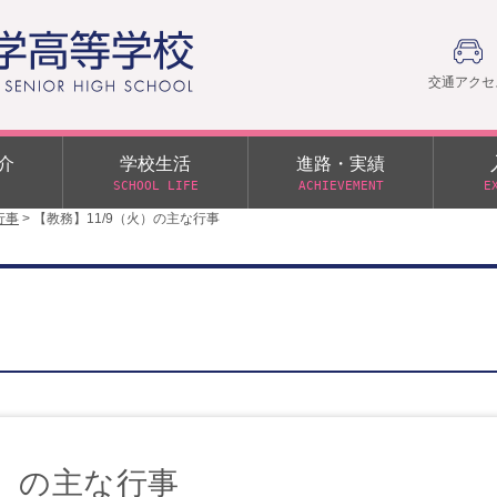
交通アクセ
介
学校生活
進路・実績
SCHOOL LIFE
ACHIEVEMENT
E
行事
>
【教務】11/9（火）の主な行事
建学の精神
部活動
日本大学への推薦入学制度
令和９年度入学試験
PTA
学園60周年記念について
スーパー進学クラス（S
施設・制服紹介
進路通信
令和９年度入学試験要項
日大文理 校友会 栃木県
特別進学クラス（Tクラス）
ス）
メディア掲載
イベントアルバム
オープンキャンパス
同窓会
教育の特色
ムービーチャンネル
学力判定テスト
桜美会
令和７年度 学力判定テスト
解答（R7,10/11実施）
火）の主な行事