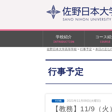
学校紹介
コース紹
INTRODUCTION
COURSE
佐野日本大学高等学校
>
行事予定
>
本日の主な
校長あいさつ
学校行事
大学合格状況
入試概要
校長室だより
αクラス
行事予定
学校案内
スクールバス
日大DAY
学校案内パンフレット
サニチヒーローズ
N進学クラス（Nクラス）
広報佐野日大
学則（令和8年度～）
イベント案内
2021年11月09日(火曜日)
【教務】11/9（