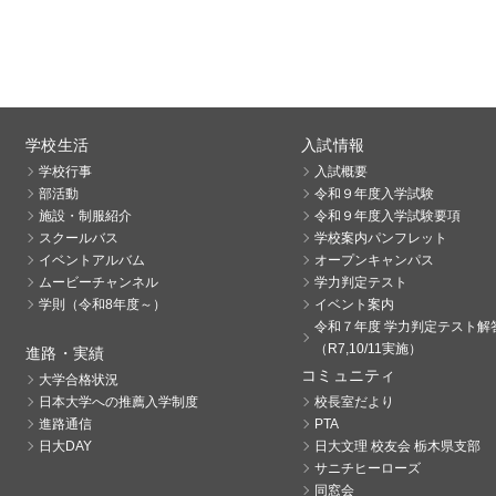
学校生活
入試情報
学校行事
入試概要
部活動
令和９年度入学試験
施設・制服紹介
令和９年度入学試験要項
スクールバス
学校案内パンフレット
イベントアルバム
オープンキャンパス
ムービーチャンネル
学力判定テスト
学則（令和8年度～）
イベント案内
令和７年度 学力判定テスト解
（R7,10/11実施）
進路・実績
コミュニティ
大学合格状況
日本大学への推薦入学制度
校長室だより
進路通信
PTA
日大DAY
日大文理 校友会 栃木県支部
サニチヒーローズ
同窓会