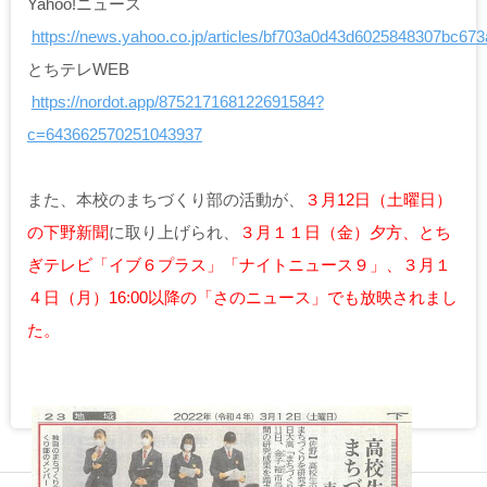
Yahoo!ニュース
https://news.yahoo.co.jp/articles/bf703a0d43d6025848307bc6
とちテレWEB
https://nordot.app/875217168122691584?
c=643662570251043937
また、本校のまちづくり部の活動が、
３月12日（土曜日）
の下野新聞
に取り上げられ、
３月１１日（金）夕方、とち
ぎテレビ「イブ６プラス」「ナイトニュース９」
、
３月１
４日（月）16:00以降の「さのニュース」でも放映されまし
た。