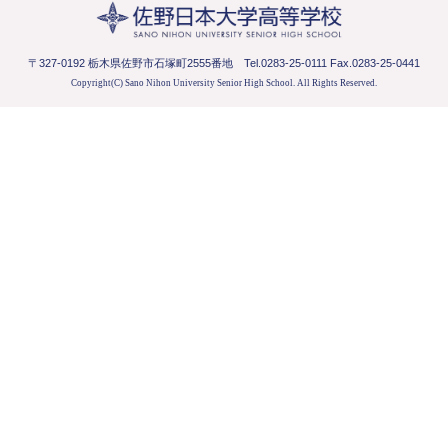
〒327-0192 栃木県佐野市石塚町2555番地
Tel.0283-25-0111 Fax.0283-25-0441
Copyright(C) Sano Nihon University Senior High School.
All Rights Reserved.