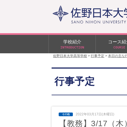
学校紹介
コース紹
INTRODUCTION
COURSE
佐野日本大学高等学校
>
行事予定
>
本日の主な
校長あいさつ
学校行事
大学合格状況
入試概要
校長室だより
αクラス
行事予定
学校案内
スクールバス
日大DAY
学校案内パンフレット
サニチヒーローズ
N進学クラス（Nクラス）
広報佐野日大
学則（令和8年度～）
イベント案内
2022年03月17日(木曜日)
【教務】3/17（