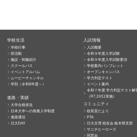
学校生活
入試情報
学校行事
入試概要
部活動
令和９年度入学試験
施設・制服紹介
令和９年度入学試験要項
スクールバス
学校案内パンフレット
イベントアルバム
オープンキャンパス
ムービーチャンネル
学力判定テスト
学則（令和8年度～）
イベント案内
令和７年度 学力判定テスト解
（R7,10/11実施）
進路・実績
コミュニティ
大学合格状況
日本大学への推薦入学制度
校長室だより
進路通信
PTA
日大DAY
日大文理 校友会 栃木県支部
サニチヒーローズ
同窓会