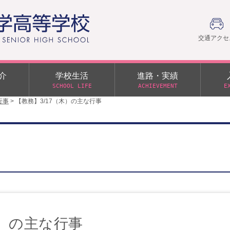
交通アクセ
介
学校生活
進路・実績
SCHOOL LIFE
ACHIEVEMENT
E
行事
>
【教務】3/17（木）の主な行事
建学の精神
部活動
日本大学への推薦入学制度
令和９年度入学試験
PTA
学園60周年記念について
スーパー進学クラス（S
施設・制服紹介
進路通信
令和９年度入学試験要項
日大文理 校友会 栃木県
特別進学クラス（Tクラス）
ス）
メディア掲載
イベントアルバム
オープンキャンパス
同窓会
教育の特色
ムービーチャンネル
学力判定テスト
桜美会
令和７年度 学力判定テスト
解答（R7,10/11実施）
木）の主な行事