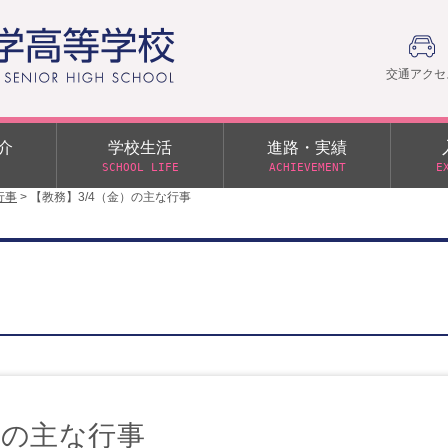
交通アクセ
介
学校生活
進路・実績
SCHOOL LIFE
ACHIEVEMENT
E
行事
>
【教務】3/4（金）の主な行事
建学の精神
部活動
日本大学への推薦入学制度
令和９年度入学試験
PTA
学園60周年記念について
スーパー進学クラス（S
施設・制服紹介
進路通信
令和９年度入学試験要項
日大文理 校友会 栃木県
特別進学クラス（Tクラス）
ス）
メディア掲載
イベントアルバム
オープンキャンパス
同窓会
教育の特色
ムービーチャンネル
学力判定テスト
桜美会
令和７年度 学力判定テスト
解答（R7,10/11実施）
）の主な行事