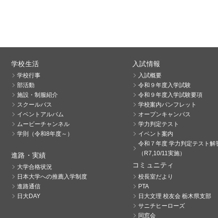
学校生活
入試情報
学校行事
入試概要
部活動
令和９年度入学試験
施設・制服紹介
令和９年度入学試験要項
スクールバス
学校案内パンフレット
イベントアルバム
オープンキャンパス
ムービーチャンネル
学力判定テスト
学則（令和8年度～）
イベント案内
令和７年度 学力判定テスト解
（R7,10/11実施）
進路・実績
コミュニティ
大学合格状況
日本大学への推薦入学制度
校長室だより
進路通信
PTA
日大DAY
日大文理 校友会 栃木県支部
サニチヒーローズ
同窓会