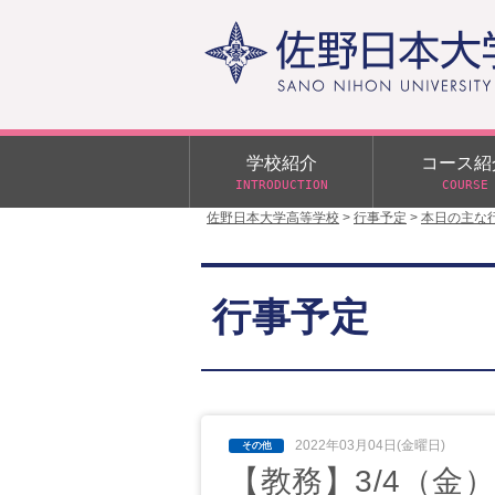
学校紹介
コース紹
INTRODUCTION
COURSE
佐野日本大学高等学校
>
行事予定
>
本日の主な
校長あいさつ
学校行事
大学合格状況
入試概要
校長室だより
αクラス
行事予定
学校案内
スクールバス
日大DAY
学校案内パンフレット
サニチヒーローズ
N進学クラス（Nクラス）
広報佐野日大
学則（令和8年度～）
イベント案内
2022年03月04日(金曜日)
【教務】3/4（金